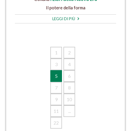
Il potere della forma
LEGGI DI PIÙ
1
2
3
4
5
6
7
8
9
10
11
...
22