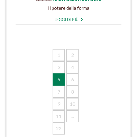
Il potere della forma
LEGGI DI PIÙ
1
2
3
4
5
6
7
8
9
10
11
...
22