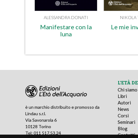
ALESSANDRA DONATI
NIKOLA 
Manifestare con la
Le mie in
luna
L'ETÀ D
Chi siamo
Libri
Autori
è un marchio distribuito e promosso da
News
Lindau s.r.l.
Corsi
Via Savonarola 6
Seminari
10128 Torino
Blog
Tel: 011 517.53.24
Contatti