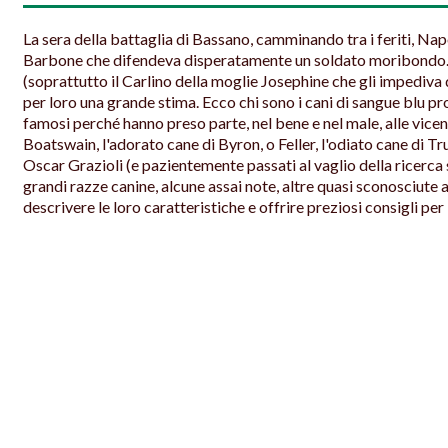
La sera della battaglia di Bassano, camminando tra i feriti, N
Barbone che difendeva disperatamente un soldato moribondo. 
(soprattutto il Carlino della moglie Josephine che gli impediva di
per loro una grande stima. Ecco chi sono i cani di sangue blu pro
famosi perché hanno preso parte, nel bene e nel male, alle vice
Boatswain, l'adorato cane di Byron, o Feller, l'odiato cane di Tr
Oscar Grazioli (e pazientemente passati al vaglio della ricerca 
grandi razze canine, alcune assai note, altre quasi sconosciute a
descrivere le loro caratteristiche e offrire preziosi consigli per 