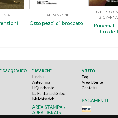
UMBERTO CA
TESLA
LAURA VANNI
GIOVANNA 
venzioni
Otto pezzi di broccato
Runemal. I
libro del
ELL'ACQUARIO
I MARCHI
AIUTO
Lindau
Faq
Anteprima
Area Utente
Il Quadrante
Contatti
La Fontana di Siloe
Melchisedek
PAGAMENTI
AREA STAMPA »
AREA LIBRAI »