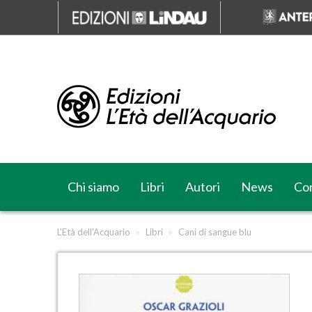
Chi siamo
Libri
Autori
News
Cor
L'Età dell'Acquario
»
Libri
»
Cani di sangue blu