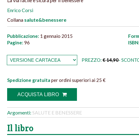
La via facile e sicura per il benessere
Enrico Corsi
Collana
salute&benessere
Pubblicazione:
1 gennaio 2015
Form
Pagine:
96
ISBN
PREZZO:
€ 14,90
- SCONTO
Spedizione gratuita
per ordini superiori ai 25 €
ACQUISTA LIBRO
Argomenti:
SALUTE E BENESSERE
Il libro