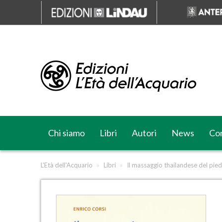
Chi siamo
Libri
Autori
News
Cor
L'Età dell'Acquario
»
Libri
»
Il massaggio thailandese del pie