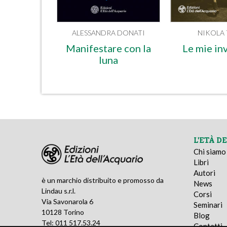
ALESSANDRA DONATI
NIKOLA 
Manifestare con la
Le mie in
luna
L'ETÀ D
Chi siamo
Libri
Autori
è un marchio distribuito e promosso da
News
Lindau s.r.l.
Corsi
Via Savonarola 6
Seminari
10128 Torino
Blog
Tel: 011 517.53.24
Contatti