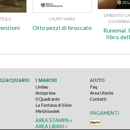
UMBERTO CA
TESLA
LAURA VANNI
GIOVANNA 
venzioni
Otto pezzi di broccato
Runemal. I
libro del
ELL'ACQUARIO
I MARCHI
AIUTO
Lindau
Faq
Anteprima
Area Utente
Il Quadrante
Contatti
La Fontana di Siloe
Melchisedek
PAGAMENTI
AREA STAMPA »
AREA LIBRAI »