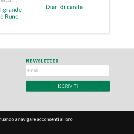
BELLINI
,
Diari di canile
l grande
le Rune
NEWSLETTER
tinuando a navigare acconsenti al loro
Termini e condizioni
-
Privacy Policy
-
Credits