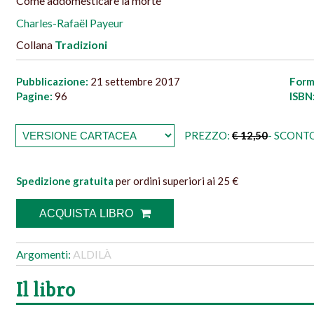
Come addomesticare la morte
Charles-Rafaël Payeur
Collana
Tradizioni
Pubblicazione:
21 settembre 2017
Form
Pagine:
96
ISBN
PREZZO:
€ 12,50
- SCONTO
Spedizione gratuita
per ordini superiori ai 25 €
ACQUISTA LIBRO
Argomenti:
ALDILÀ
Il libro