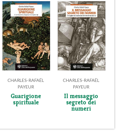
CHARLES-RAFAËL
CHARLES-RAFAËL
PAYEUR
PAYEUR
Guarigione
Il messaggio
spirituale
segreto dei
numeri