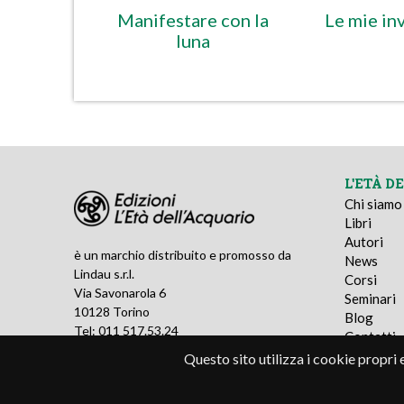
Manifestare con la
Le mie in
luna
L'ETÀ D
Chi siamo
Libri
Autori
è un marchio distribuito e promosso da
News
Lindau s.r.l.
Corsi
Via Savonarola 6
Seminari
10128 Torino
Blog
Tel: 011 517.53.24
Contatti
P. IVA: 05677330010
Questo sito utilizza i cookie propri 
© 2016 - Lindau s.r.l. - P.IVA 05677330010