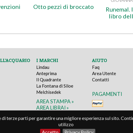
GIOVANNA 
venzioni
Otto pezzi di broccato
Runemal. I
libro del
ELL'ACQUARIO
I MARCHI
AIUTO
Lindau
Faq
Anteprima
Area Utente
Il Quadrante
Contatti
La Fontana di Siloe
Melchisedek
PAGAMENTI
AREA STAMPA »
AREA LIBRAI »
e di terze parti per garantire una migliore esperienza sul sito. Con
utilizzo
Accetto
Privacy Policy