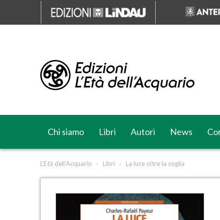
Chi siamo
Libri
Autori
News
Cor
L'Età dell'Acquario
»
Libri
»
La luce oltre la soglia