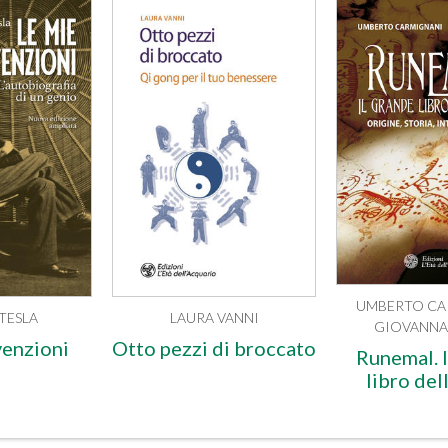
UMBERTO CA
TESLA
LAURA VANNI
GIOVANNA 
venzioni
Otto pezzi di broccato
Runemal. I
libro del