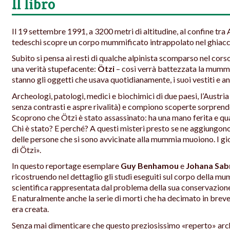
Il libro
Il 19 settembre 1991, a 3200 metri di altitudine, al confine tra 
tedeschi scopre un corpo mummificato intrappolato nel ghiacc
Subito si pensa ai resti di qualche alpinista scomparso nel cors
una verità stupefacente:
Ötzi
– così verrà battezzata la mumm
stanno gli oggetti che usava quotidianamente, i suoi vestiti e a
Archeologi, patologi, medici e biochimici di due paesi, l’Austria 
senza contrasti e aspre rivalità) e compiono scoperte sorprende
Scoprono che Ötzi è stato assassinato: ha una mano ferita e qual
Chi è stato? E perché? A questi misteri presto se ne aggiungono 
delle persone che si sono avvicinate alla mummia muoiono. I gi
di Ötzi».
In questo reportage esemplare
Guy Benhamou
e
Johana Sab
ricostruendo nel dettaglio gli studi eseguiti sul corpo della mu
scientifica rappresentata dal problema della sua conservazione,
E naturalmente anche la serie di morti che ha decimato in brev
era creata.
Senza mai dimenticare che questo preziosissimo «reperto» arc