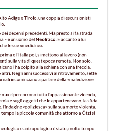
Alto Adige e Tirolo, una coppia di escursionisti
io.
o dei decenni precedenti. Ma presto si fa strada
ia – è un uomo del
Neolitico
. E accanto a lui
nche le sue «medicine».
prima e l’Italia poi, si mettono al lavoro (non
nti sulla vita di quest’epoca remota. Non solo.
cuno l’ha colpito alla schiena con una freccia.
altri. Negli anni successivi al ritrovamento, sette
ornali incominciano a parlare della «maledizione
roux
ripercorrono tutta l’appassionante vicenda,
mmia e sugli oggetti che le appartenevano, la sfida
 l’indagine «poliziesca» sulla sua morte violenta.
e tempo la piccola comunità che attorno a Ötzi si
heologico e antropologico è stato, molto tempo