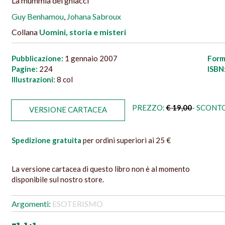
La mummia dei ghiacci
Guy Benhamou
,
Johana Sabroux
Collana
Uomini, storia e misteri
Pubblicazione:
1 gennaio 2007
Form
Pagine:
224
ISBN
Illustrazioni:
8 col
PREZZO:
€ 19,00
- SCONTO
VERSIONE CARTACEA
Spedizione gratuita
per ordini superiori ai 25 €
La versione cartacea di questo libro non è al momento
disponibile sul nostro store.
Argomenti:
ESOTERISMO