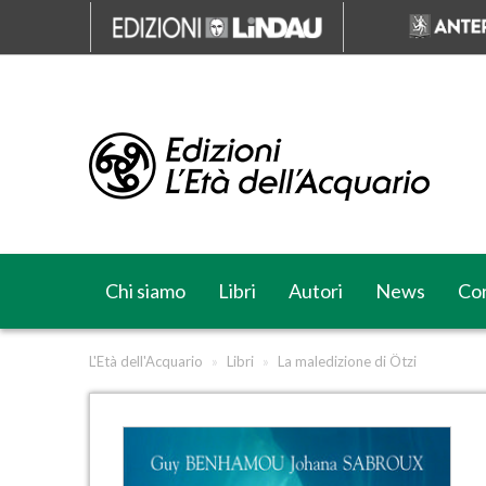
Chi siamo
Libri
Autori
News
Cor
L'Età dell'Acquario
»
Libri
»
La maledizione di Ötzi