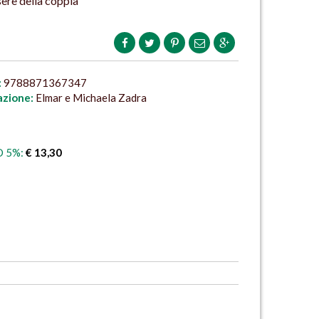
sere della coppia
:
9788871367347
azione:
Elmar e Michaela Zadra
 5%:
€ 13,30