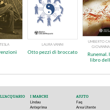
UMBERTO CA
TESLA
LAURA VANNI
GIOVANNA 
venzioni
Otto pezzi di broccato
Runemal. I
libro del
ELL'ACQUARIO
I MARCHI
AIUTO
Lindau
Faq
Anteprima
Area Utente