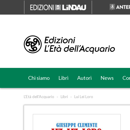
Chi siamo
Libri
Autori
News
Cor
L'Età dell'Acquario
»
Libri
»
Lui Lei Loro