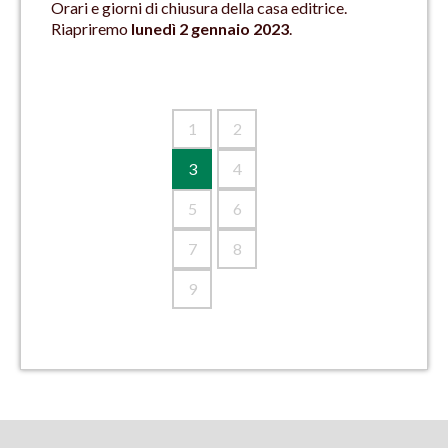
Orari e giorni di chiusura della casa editrice.
Riapriremo
lunedì 2 gennaio 2023
.
1
2
3
4
5
6
7
8
9