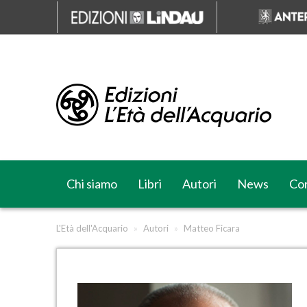
Chi siamo
Libri
Autori
News
Cor
L'Età dell'Acquario
»
Autori
»
Matteo Ficara