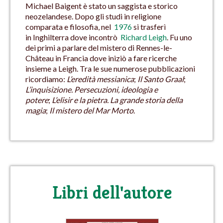
Michael Baigent è stato un saggista e storico
neozelandese. Dopo gli studi in religione
comparata e filosofia, nel
1976
si trasferì
in Inghilterra dove incontrò
Richard Leigh
. Fu uno
dei primi a parlare del mistero di Rennes-le-
Château in Francia dove iniziò a fare ricerche
insieme a Leigh. Tra le sue numerose pubblicazioni
ricordiamo:
L’eredità messianica
;
Il Santo Graal
;
L’inquisizione. Persecuzioni, ideologia e
potere
;
L’elisir e la pietra. La grande storia della
magia
;
Il mistero del Mar Morto
.
Libri dell'autore