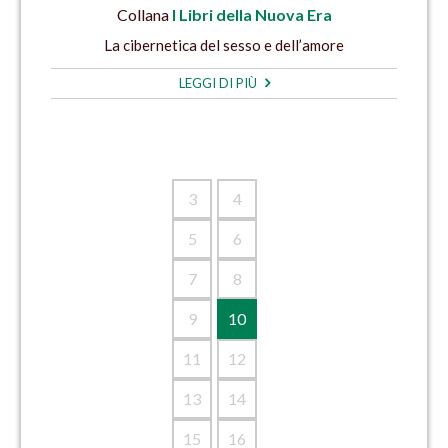
Collana
I Libri della Nuova Era
La cibernetica del sesso e dell’amore
LEGGI DI PIÙ
3
4
5
6
7
8
9
10
11
12
13
14
15
16