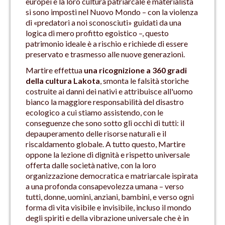
europei e la loro cultura patriarcale e materialista
si sono imposti nel Nuovo Mondo – con la violenza
di «predatori a noi sconosciuti» guidati da una
logica di mero profitto egoistico –, questo
patrimonio ideale è a rischio e richiede di essere
preservato e trasmesso alle nuove generazioni.
Martire effettua
una ricognizione a 360 gradi
della cultura Lakota
, smonta le falsità storiche
costruite ai danni dei nativi e attribuisce all'uomo
bianco la maggiore responsabilità del disastro
ecologico a cui stiamo assistendo, con le
conseguenze che sono sotto gli occhi di tutti: il
depauperamento delle risorse naturali e il
riscaldamento globale. A tutto questo, Martire
oppone la lezione di dignità e rispetto universale
offerta dalle società native, con la loro
organizzazione democratica e matriarcale ispirata
a una profonda consapevolezza umana – verso
tutti, donne, uomini, anziani, bambini, e verso ogni
forma di vita visibile e invisibile, incluso il mondo
degli spiriti e della vibrazione universale che è in