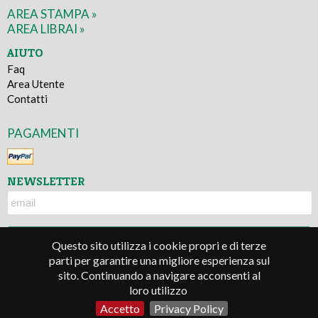
AREA STAMPA »
AREA LIBRAI »
AIUTO
Faq
Area Utente
Contatti
PAGAMENTI
NEWSLETTER
Questo sito utilizza i cookie propri e di terze
parti per garantire una migliore esperienza sul
sito. Continuando a navigare acconsenti al
© 2016 - Lindau s.r.l. - P.IVA 05677330010
loro utilizzo
Termini e condizioni
-
Privacy Policy
-
Credits
Accetto
Privacy Policy