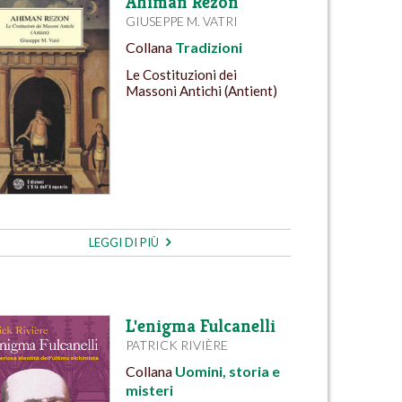
Ahiman Rezon
GIUSEPPE M. VATRI
Collana
Tradizioni
Le Costituzioni dei
Massoni Antichi (Antient)
LEGGI DI PIÙ
L'enigma Fulcanelli
PATRICK RIVIÈRE
Collana
Uomini, storia e
misteri