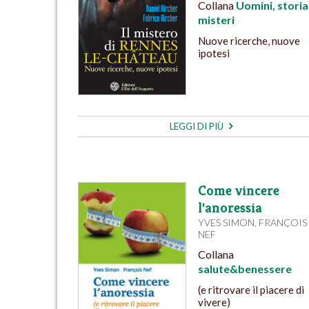
Collana
Uomini, storia
misteri
Nuove ricerche, nuove
ipotesi
LEGGI DI PIÙ
Come vincere
l'anoressia
YVES SIMON
,
FRANÇOIS
NEF
Collana
salute&benessere
(e ritrovare il piacere di
vivere)