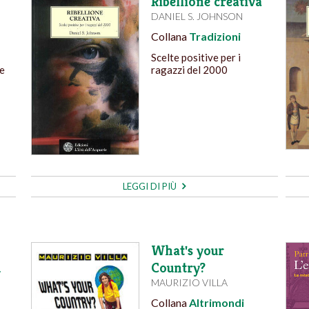
Ribellione creativa
DANIEL S. JOHNSON
Collana
Tradizioni
Scelte positive per i
ne
ragazzi del 2000
LEGGI DI PIÙ
What's your
u
Country?
MAURIZIO VILLA
Collana
Altrimondi