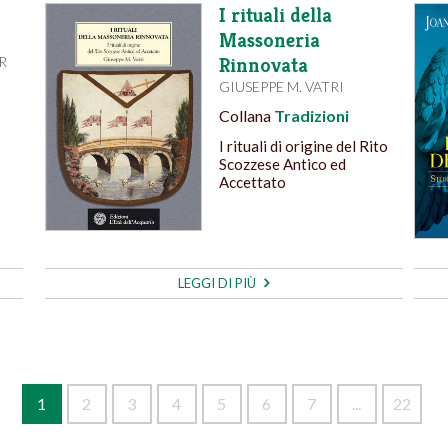
I rituali della
Massoneria
R
Rinnovata
GIUSEPPE M. VATRI
Collana
Tradizioni
I rituali di origine del Rito
Scozzese Antico ed
Accettato
LEGGI DI PIÙ
1
2
3
4
5
6
7
...
22