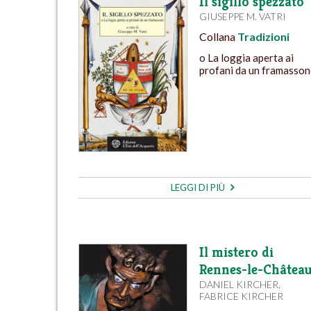
Il sigillo spezzato
GIUSEPPE M. VATRI
Collana
Tradizioni
o La loggia aperta ai
profani da un framasso
LEGGI DI PIÙ
Il mistero di
Rennes-le-Châtea
DANIEL KIRCHER
,
FABRICE KIRCHER