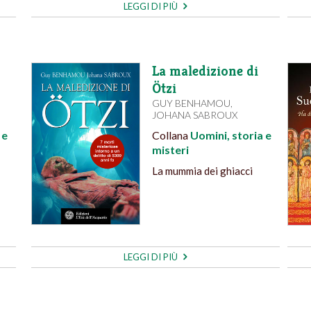
LEGGI DI PIÙ
La maledizione di
Ötzi
GUY BENHAMOU
,
JOHANA SABROUX
 e
Collana
Uomini, storia e
misteri
La mummia dei ghiacci
LEGGI DI PIÙ