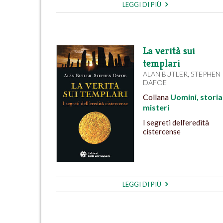
LEGGI DI PIÙ
La verità sui
templari
ALAN BUTLER
,
STEPHEN
DAFOE
Collana
Uomini, storia
misteri
I segreti dell'eredità
cistercense
LEGGI DI PIÙ