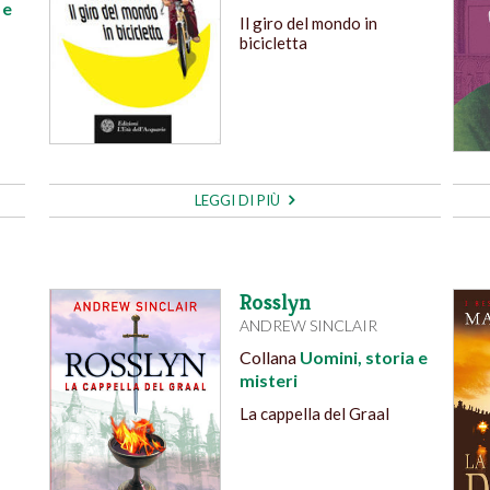
 e
Il giro del mondo in
bicicletta
LEGGI DI PIÙ
Rosslyn
ANDREW SINCLAIR
Collana
Uomini, storia e
misteri
La cappella del Graal