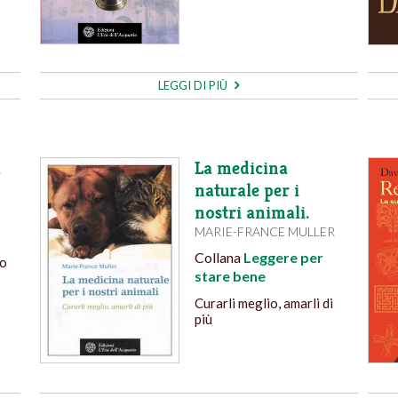
LEGGI DI PIÙ
a
La medicina
naturale per i
nostri animali.
MARIE-FRANCE MULLER
Collana
Leggere per
to
stare bene
Curarli meglio, amarli di
più