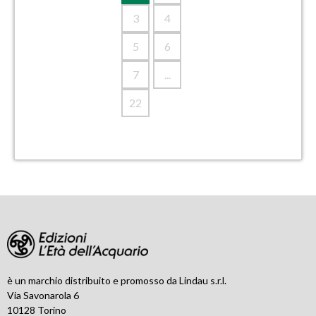
3
4
5
6
7
...
22
è un marchio distribuito e promosso da Lindau s.r.l.
Via Savonarola 6
10128 Torino