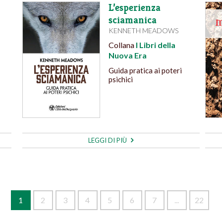
L’esperienza
sciamanica
KENNETH MEADOWS
Collana
I Libri della
Nuova Era
Guida pratica ai poteri
psichici
LEGGI DI PIÙ
1
2
3
4
5
6
7
...
22