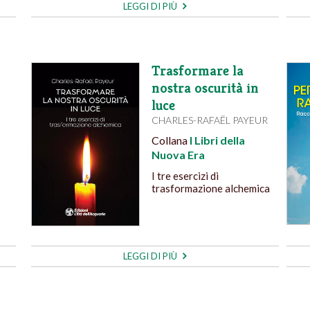
LEGGI DI PIÙ
Trasformare la
nostra oscurità in
luce
CHARLES-RAFAËL PAYEUR
Collana
I Libri della
Nuova Era
I tre esercizi di
trasformazione alchemica
LEGGI DI PIÙ