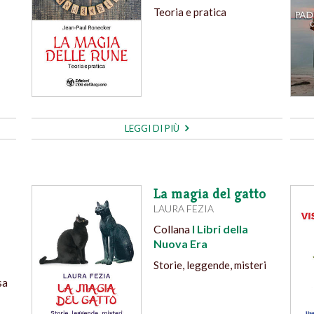
Teoria e pratica
LEGGI DI PIÙ
La magia del gatto
LAURA FEZIA
Collana
I Libri della
Nuova Era
Storie, leggende, misteri
sa