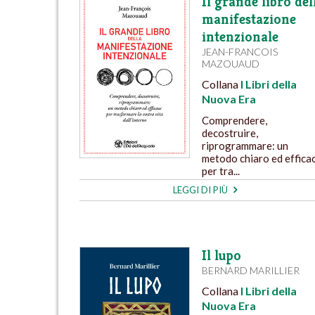
Il grande libro del
manifestazione
intenzionale
JEAN-FRANCOIS
MAZOUAUD
Collana
I Libri della
Nuova Era
Comprendere,
decostruire,
riprogrammare: un
metodo chiaro ed effica
per tra...
LEGGI DI PIÙ
Il lupo
BERNARD MARILLIER
Collana
I Libri della
Nuova Era