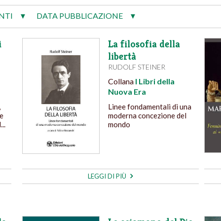
NTI
DATA PUBBLICAZIONE
▼
▼
i
La filosofia della
libertà
RUDOLF STEINER
Collana
I Libri della
Nuova Era
,
Linee fondamentali di una
 e
moderna concezione del
..
mondo
LEGGI DI PIÙ