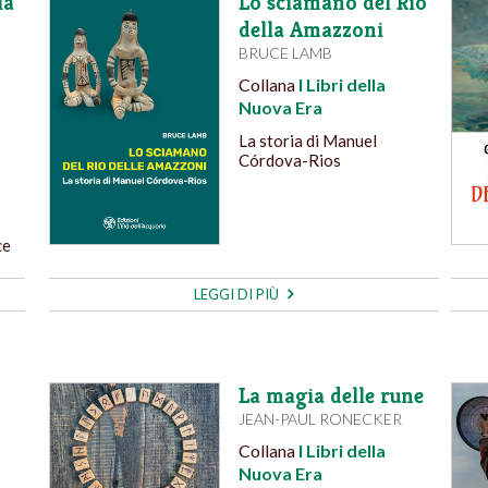
la
Lo sciamano del Rio
della Amazzoni
BRUCE LAMB
Collana
I Libri della
Nuova Era
La storia di Manuel
Córdova-Rios
ce
LEGGI DI PIÙ
La magia delle rune
JEAN-PAUL RONECKER
Collana
I Libri della
Nuova Era