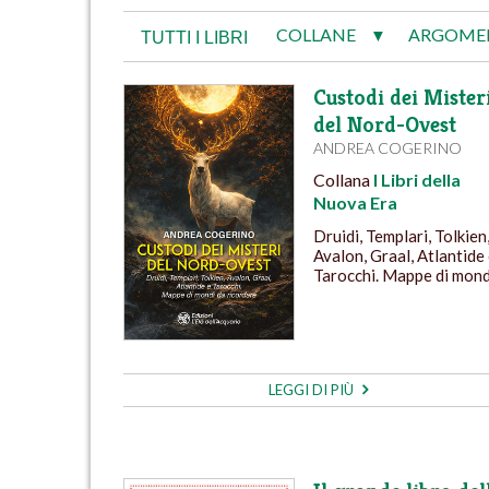
COLLANE
ARGOME
▼
TUTTI I LIBRI
Custodi dei Mister
del Nord-Ovest
ANDREA COGERINO
Collana
I Libri della
Nuova Era
Druidi, Templari, Tolkien
Avalon, Graal, Atlantide
Tarocchi. Mappe di mond.
LEGGI DI PIÙ