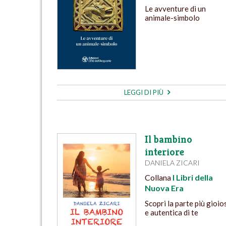
Le avventure di un
animale-simbolo
LEGGI DI PIÙ
Il bambino
interiore
DANIELA ZICARI
Collana
I Libri della
Nuova Era
Scopri la parte più gioio
e autentica di te