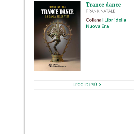
Trance dance
FRANK NATALE
Collana
I Libri della
Nuova Era
LEGGI DI PIÙ