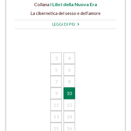
Collana
I Libri della Nuova Era
La cibernetica del sesso e dell’amore
LEGGI DI PIÙ
3
4
5
6
7
8
9
10
11
12
13
14
15
16