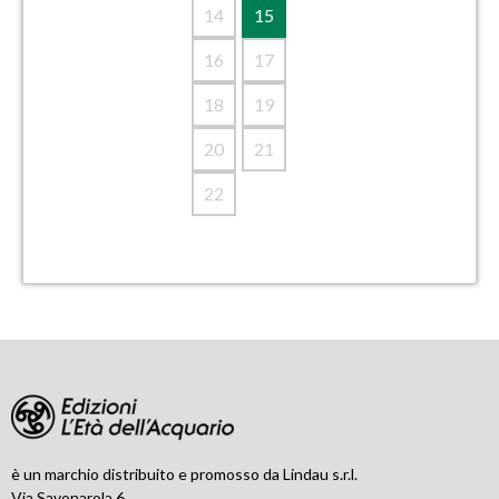
14
15
16
17
18
19
20
21
22
è un marchio distribuito e promosso da Lindau s.r.l.
Via Savonarola 6