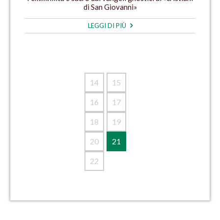
di San Giovanni»
LEGGI DI PIÙ
14
15
16
17
18
19
20
21
22