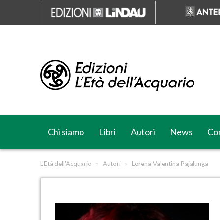
Chi siamo
Libri
Autori
News
Cor
L'Età dell'Acquario
»
Autori
»
Lorena Valentina Pajalunga