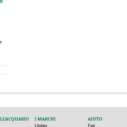
lo
 e
ELL'ACQUARIO
I MARCHI
AIUTO
Lindau
Faq