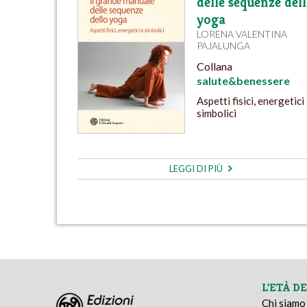
delle sequenze del
yoga
LORENA VALENTINA
PAJALUNGA
Collana
salute&benessere
Aspetti fisici, energetici
simbolici
LEGGI DI PIÙ
L'ETÀ D
Chi siamo