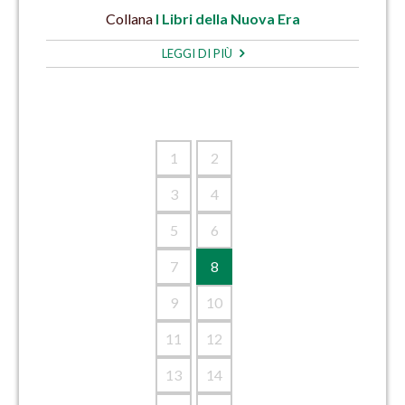
Collana
I Libri della Nuova Era
LEGGI DI PIÙ
1
2
3
4
5
6
7
8
9
10
11
12
13
14