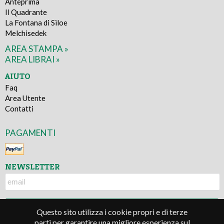
Anteprima
Il Quadrante
La Fontana di Siloe
Melchisedek
AREA STAMPA »
AREA LIBRAI »
AIUTO
Faq
Area Utente
Contatti
PAGAMENTI
NEWSLETTER
Questo sito utilizza i cookie propri e di terze
parti per garantire una migliore esperienza sul