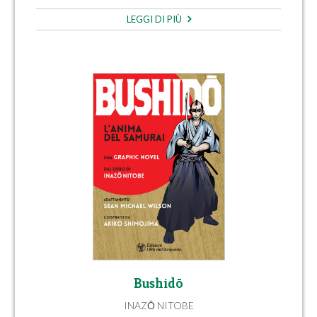
LEGGI DI PIÙ
Bushidō
INAZŌ NITOBE