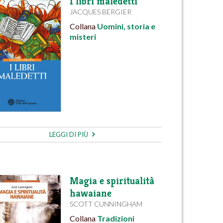
I libri maledetti
JACQUES BERGIER
Collana
Uomini, storia e
misteri
LEGGI DI PIÙ
Magia e spiritualità
hawaiane
SCOTT CUNNINGHAM
Collana
Tradizioni