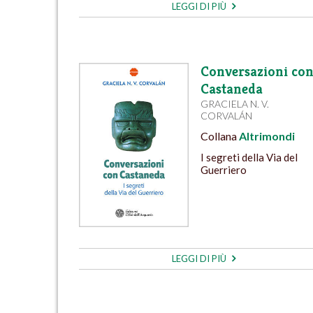
LEGGI DI PIÙ
Conversazioni co
Castaneda
GRACIELA N. V.
CORVALÁN
Collana
Altrimondi
I segreti della Via del
Guerriero
LEGGI DI PIÙ