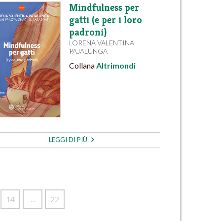
Mindfulness per
gatti (e per i loro
padroni)
LORENA VALENTINA
PAJALUNGA
Collana
Altrimondi
LEGGI DI PIÙ
14
...
22