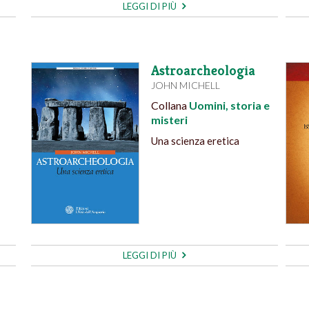
LEGGI DI PIÙ
n
Astroarcheologia
JOHN MICHELL
Collana
Uomini, storia e
misteri
Una scienza eretica
LEGGI DI PIÙ