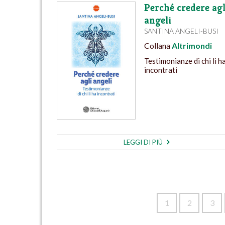
Perché credere agl
angeli
SANTINA ANGELI-BUSI
Collana
Altrimondi
Testimonianze di chi li h
incontrati
LEGGI DI PIÙ
1
2
3