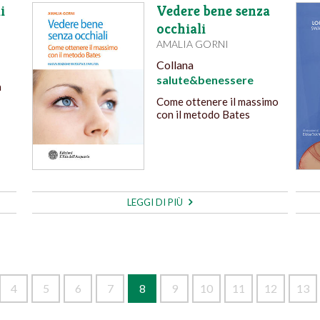
i
Vedere bene senza
occhiali
AMALIA GORNI
Collana
salute&benessere
a
Come ottenere il massimo
con il metodo Bates
LEGGI DI PIÙ
4
5
6
7
8
9
10
11
12
13