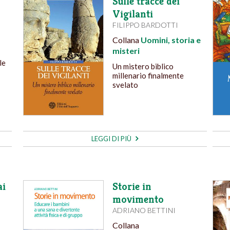
Sulle tracce dei
Vigilanti
FILIPPO BARDOTTI
Collana
Uomini, storia e
misteri
le
Un mistero biblico
millenario finalmente
svelato
LEGGI DI PIÙ
ai
Storie in
movimento
ADRIANO BETTINI
Collana