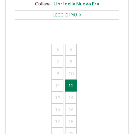
Collana
I Libri della Nuova Era
LEGGI DI PIÙ
5
6
7
8
9
10
11
12
13
14
15
16
17
18
...
22