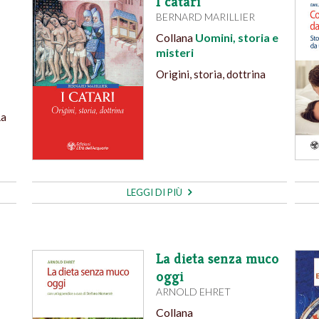
I catari
BERNARD MARILLIER
Collana
Uomini, storia e
misteri
Origini, storia, dottrina
La
LEGGI DI PIÙ
La dieta senza muco
oggi
ARNOLD EHRET
Collana