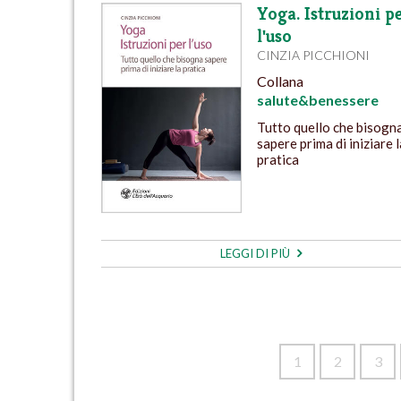
Yoga. Istruzioni p
l'uso
CINZIA PICCHIONI
Collana
salute&benessere
Tutto quello che bisogn
sapere prima di iniziare l
pratica
LEGGI DI PIÙ
1
2
3