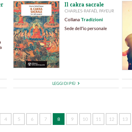
er
Il cakra sacrale
CHARLES-RAFAËL PAYEUR
Collana
Tradizioni
Sede dell'io personale
a
a
LEGGI DI PIÙ
4
5
6
7
8
9
10
11
12
13