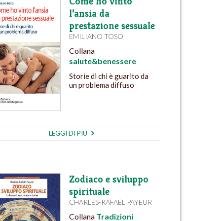
Come ho vinto
l’ansia da
prestazione sessuale
EMILIANO TOSO
Collana
salute&benessere
Storie di chi è guarito da
un problema diffuso
LEGGI DI PIÙ
Zodiaco e sviluppo
spirituale
CHARLES-RAFAËL PAYEUR
Collana
Tradizioni