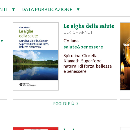
NTI
DATA PUBBLICAZIONE
▼
▼
Le alghe della salute
ULRICH ARNDT
 e
Collana
salute&benessere
Spirulina, Clorella,
Klamath, Superfood
naturali di forza, bellezza
e benessere
LEGGI DI PIÙ