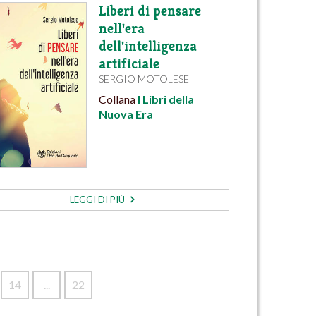
Liberi di pensare
nell'era
dell'intelligenza
artificiale
SERGIO MOTOLESE
Collana
I Libri della
Nuova Era
LEGGI DI PIÙ
14
...
22