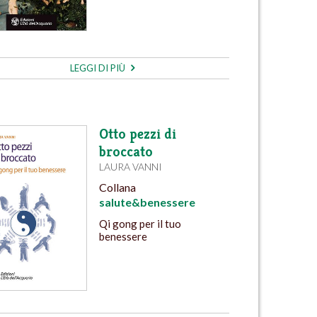
LEGGI DI PIÙ
Otto pezzi di
broccato
LAURA VANNI
Collana
salute&benessere
Qi gong per il tuo
benessere