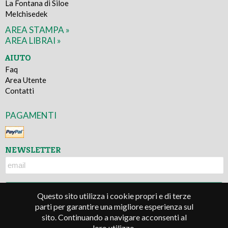
La Fontana di Siloe
Melchisedek
AREA STAMPA »
AREA LIBRAI »
AIUTO
Faq
Area Utente
Contatti
PAGAMENTI
NEWSLETTER
Questo sito utilizza i cookie propri e di terze
parti per garantire una migliore esperienza sul
sito. Continuando a navigare acconsenti al
© 2016 - Lindau s.r.l. - P.IVA 05677330010
loro utilizzo