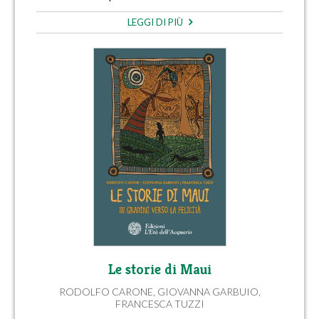
LEGGI DI PIÙ
Le storie di Maui
RODOLFO CARONE
,
GIOVANNA GARBUIO
,
FRANCESCA TUZZI