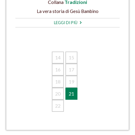
Collana
Tradizioni
La vera storia di Gesù Bambino
LEGGI DI PIÙ
14
15
16
17
18
19
20
21
22