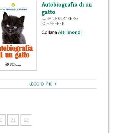
Autobiografia di un
gatto
SUSAN FROMBERG
SCHAEFFER
Collana
Altrimondi
LEGGI DI PIÙ
0
21
22