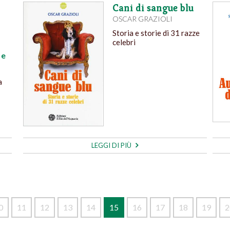
Cani di sangue blu
OSCAR GRAZIOLI
Storia e storie di 31 razze
celebri
 e
a
LEGGI DI PIÙ
0
11
12
13
14
15
16
17
18
19
2