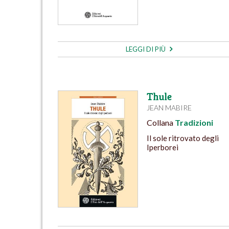
LEGGI DI PIÙ
Thule
JEAN MABIRE
Collana
Tradizioni
Il sole ritrovato degli
Iperborei