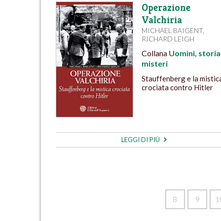
Operazione
Valchiria
MICHAEL BAIGENT
,
RICHARD LEIGH
Collana
Uomini, storia
misteri
Stauffenberg e la mistic
crociata contro Hitler
LEGGI DI PIÙ
8
9
1