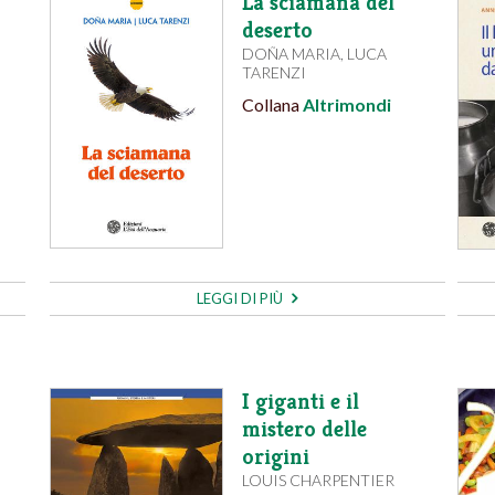
La sciamana del
deserto
DOÑA MARIA
,
LUCA
TARENZI
Collana
Altrimondi
LEGGI DI PIÙ
I giganti e il
mistero delle
origini
LOUIS CHARPENTIER