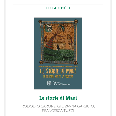
LEGGI DI PIÙ
Le storie di Maui
RODOLFO CARONE
,
GIOVANNA GARBUIO
,
FRANCESCA TUZZI