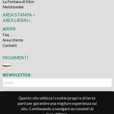
La Fontana di Siloe
Melchisedek
AREA STAMPA »
AREA LIBRAI »
AIUTO
Faq
Area Utente
Contatti
PAGAMENTI
NEWSLETTER
Questo sito utilizza i cookie propri e di terze
parti per garantire una migliore esperienza sul
sito. Continuando a navigare acconsenti al
© 2016 - Lindau s.r.l. - P.IVA 05677330010
loro utilizzo