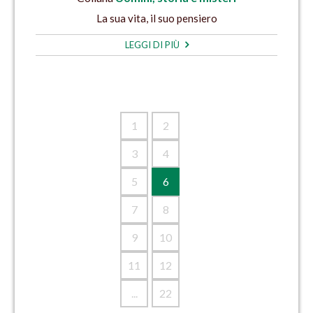
La sua vita, il suo pensiero
LEGGI DI PIÙ
1
2
3
4
5
6
7
8
9
10
11
12
...
22