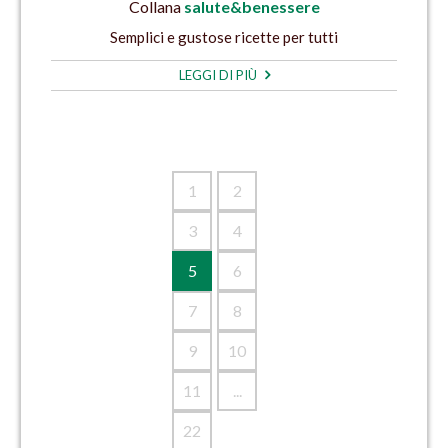
Collana
salute&benessere
Semplici e gustose ricette per tutti
LEGGI DI PIÙ
1
2
3
4
5
6
7
8
9
10
11
...
22